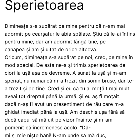
Sperietoarea
Dimineața s-a supărat pe mine pentru că n-am mai
adormit pe cearșafurile abia spălate. Știu că le-ai întins
pentru mine, dar am adormit lângă tine, pe
canapea și am și uitat de orice altceva.
Oricum, dimineața s-a supărat pe noi, cred, pe mine în
mod special. De asta ne-a și trimis sperietoarea de
ciori la ușă așa de devreme. A sunat la ușă și m-am
speriat, nu numai că m-a trezit din somn brusc, dar te-
a trezit și pe tine. Cred și eu că tu ai moțăit mai mult,
aveai tot dreptul până la urmă. Și eu aș fi moțăit
dacă n-aș fi avut un presentiment de rău care m-a
ghidat imediat până la ușă. Am deschis ușa fără să
ducă capul să mă uit pe vizor înainte și m-am
pomenit că încremenesc acolo. “Dă-
mi și mie niște bani! N-am unde să mă duc,