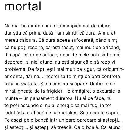
mortal
Nu mai țin minte cum m-am împiedicat de iubire,
dar știu că prima dată i-am simțit căldura. Am urât
mereu căldura. Căldura aceea sufocantă, când simți
că nu poți respira, că ești făcut, mai mult ca oricând,
din apă, că orice ai face, doar de piele poți să te mai
dezbraci, și nici atunci nu ești sigur că o să rezolvi
problema. De fapt, ești mai mult ca sigur, că oricum n-
ar conta, dar na… încerci să te minți că poți controla
totul în viața ta. Și nu ai nicio scăpare. Umbra e un
miraj, gheața de la frigider – o amăgire, o excursie la
munte – un pansament dureros. Nu ai ce face, nu
te poți ascunde și nu ai energie să mai fugi în tot
iadul ăsta cu flăcările lui metalice. Și atunci te supui.
Te așezi pe o bancă într-un parc oarecare și aștepți…
și aștepți… și aștepți să treacă. Ca o boală. Ca atunci