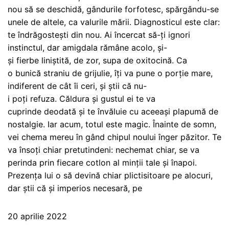
nou să se deschidă, gândurile forfotesc, spărgându-se
unele de altele, ca valurile mării. Diagnosticul este clar:
te îndrăgostești din nou. Ai încercat să-ți ignori
instinctul, dar amigdala rămâne acolo, și-
și fierbe liniștită, de zor, supa de oxitocină. Ca
o bunică straniu de grijulie, îți va pune o porție mare,
indiferent de cât îi ceri, și știi că nu-
i poți refuza. Căldura și gustul ei te va
cuprinde deodată și te învăluie cu aceeași plapumă de
nostalgie. Iar acum, totul este magic. Înainte de somn,
vei chema mereu în gând chipul noului înger păzitor. Te
va însoți chiar pretutindeni: nechemat chiar, se va
perinda prin fiecare cotlon al minții tale și înapoi.
Prezența lui o să devină chiar plictisitoare pe alocuri,
dar știi că și imperios necesară, pe
20 aprilie 2022