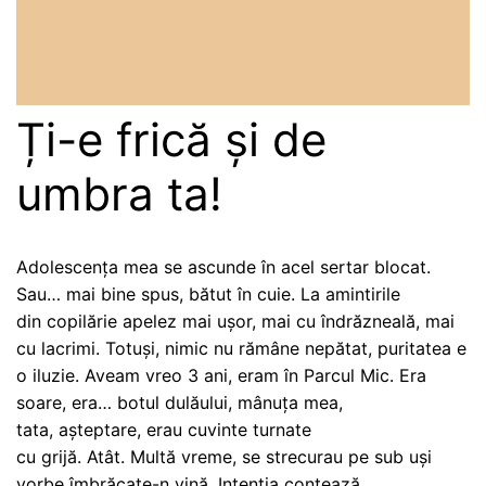
Ți-e frică și de
umbra ta!
Adolescența mea se ascunde în acel sertar blocat.
Sau… mai bine spus, bătut în cuie. La amintirile
din copilărie apelez mai ușor, mai cu îndrăzneală, mai
cu lacrimi. Totuși, nimic nu rămâne nepătat, puritatea e
o iluzie. Aveam vreo 3 ani, eram în Parcul Mic. Era
soare, era… botul dulăului, mânuța mea,
tata, așteptare, erau cuvinte turnate
cu grijă. Atât. Multă vreme, se strecurau pe sub uși
vorbe îmbrăcate-n vină. Intenția contează…