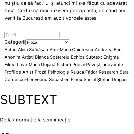
nu știu ce să fac.” … și atunci mi s-a făcut cu adevărat
frică. Cert e că mai auzisem poezia asta; de când am
venit la București am auzit vorbele astea
Categorii
Actori
Alina Suărășan
Ana-Maria Chiorescu
Andreea Ene
Anonim
Artiști
Bianca Spătărelu
Echipa Subtext
Enigma
Filme
Love
Maria Dojană
Pictură
Poezii
Povești adevărate
Profil de Artist
Proză
Psihologie
Raluca Fădor
Research
Sara
Cordescu-Leoveanu
Sebastién Rieux
Social
Ștefan Drăgan
SUBTEXT
De la informație la semnificație.