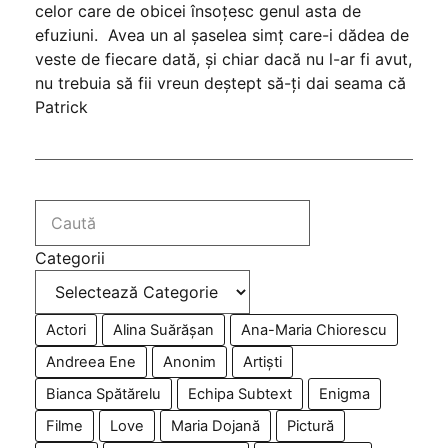
celor care de obicei însoțesc genul asta de
efuziuni. Avea un al șaselea simț care-i dădea de
veste de fiecare dată, și chiar dacă nu l-ar fi avut,
nu trebuia să fii vreun deștept să-ți dai seama că
Patrick
Categorii
Actori
Alina Suărășan
Ana-Maria Chiorescu
Andreea Ene
Anonim
Artiști
Bianca Spătărelu
Echipa Subtext
Enigma
Filme
Love
Maria Dojană
Pictură