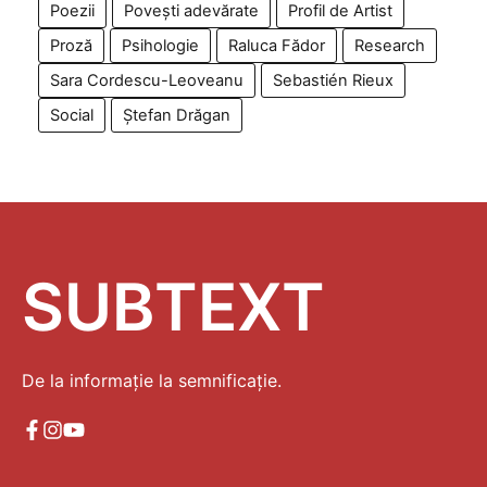
Poezii
Povești adevărate
Profil de Artist
Proză
Psihologie
Raluca Fădor
Research
Sara Cordescu-Leoveanu
Sebastién Rieux
Social
Ștefan Drăgan
SUBTEXT
De la informație la semnificație.