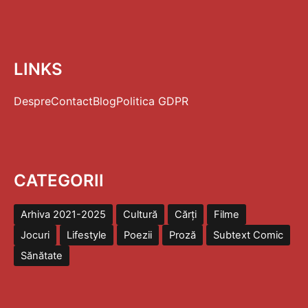
LINKS
Despre
Contact
Blog
Politica GDPR
CATEGORII
Arhiva 2021-2025
Cultură
Cărți
Filme
Jocuri
Lifestyle
Poezii
Proză
Subtext Comic
Sănătate