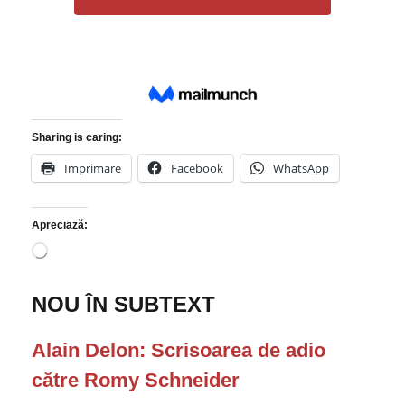
Sharing is caring:
Imprimare
Facebook
WhatsApp
Apreciază:
Î
n
c
NOU ÎN SUBTEXT
a
r
c
Alain Delon: Scrisoarea de adio
.
.
către Romy Schneider
.