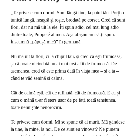
„Te privesc cum dormi. Sunt lângă tine, la patul tău. Porți o
tunică lungă, neagră și roșie, brodată pe corset. Cred că sunt
flori, dar nu mă uit la ele. Îți spun adio, cel mai lung adio
dintre toate, Puppelé al meu. Așa obișnuiam să-ți spun.
Înseamnă „păpușă mică” în germană.
Nu mă uit la flori, ci la chipul tău, și cred că ești frumoasă,
și că poate niciodată nu ai mai fost atât de frumoasă. De
asemenea, cred că este prima dată în viața mea – și a ta –
când te văd senină și calmă.
Cât de calmă ești, cât de rafinată, cât de frumoasă. E ca și
cum o mână ți-ar fi șters ușor de pe față toată tensiunea,
toate neliniștile nenorocirii.
Te privesc cum dormi. Mi se spune că ai murit. Mă gândesc
la tine, la mine, la noi. De ce sunt eu vinovat? Ne punem