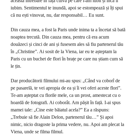
această întrebare în fața cuiva pe care l-am iubit și încă îl
iubim. Sentimentul te inundă, apoi se estompează și îți spui
că nu ești vinovat, nu, dar responsabil… Eu sunt.
Din cauza mea, a fost la Paris unde inima ta a încetat să bată
noaptea trecută. Din cauza mea, pentru că era acum
douăzeci și cinci de ani și fusesem ales să fiu partenerul tău
în „Christine”. Ai sosit de la Viena, iar eu te așteptam la
Paris cu un buchet de flori în brațe pe care nu știam cum să
le țin.
Dar producătorii filmului mi-au spus: „Când va coborî de
pe pasarelă, te vei apropia de ea și îi vei oferi aceste flori”.
Te-am așteptat cu florile mele, ca un prost, amestecat cu o
hoardă de fotografi. Ai coborât. Am pășit în față. I-ai spus
mamei tale: „Cine este băiatul acela?” Ea a răspuns:
„Trebuie să fie Alain Delon, partenerul tău…” Și apoi
nimic, nicio dragoste la prima vedere, nu. Apoi am plecat la
Viena, unde se filma filmul.