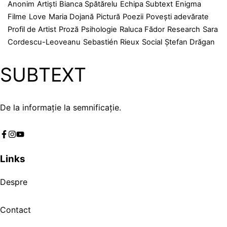
Anonim
Artiști
Bianca Spătărelu
Echipa Subtext
Enigma
Filme
Love
Maria Dojană
Pictură
Poezii
Povești adevărate
Profil de Artist
Proză
Psihologie
Raluca Fădor
Research
Sara
Cordescu-Leoveanu
Sebastién Rieux
Social
Ștefan Drăgan
SUBTEXT
De la informație la semnificație.
Links
Despre
Contact