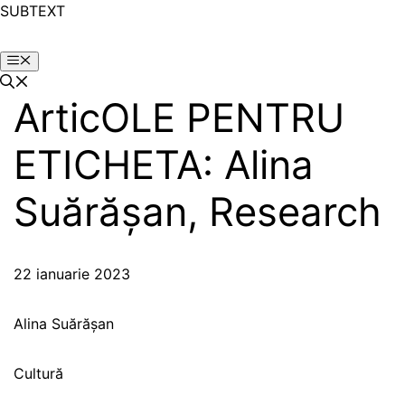
SUBTEXT
ArticOLE PENTRU
ETICHETA:
Alina
Suărășan
,
Research
22 ianuarie 2023
Alina Suărășan
Cultură