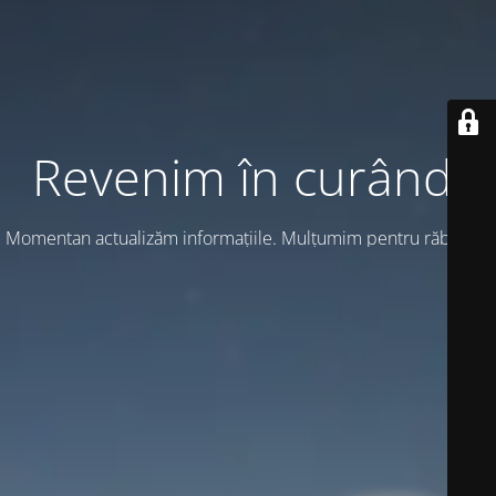
Revenim în curând!
Momentan actualizăm informațiile. Mulțumim pentru răbdare!