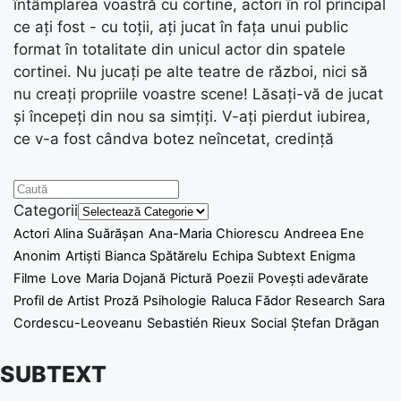
întâmplarea voastră cu cortine, actori în rol principal
ce ați fost - cu toții, ați jucat în fața unui public
format în totalitate din unicul actor din spatele
cortinei. Nu jucați pe alte teatre de război, nici să
nu creați propriile voastre scene! Lăsați-vă de jucat
și începeți din nou sa simțiți. V-ați pierdut iubirea,
ce v-a fost cândva botez neîncetat, credință
Categorii
Actori
Alina Suărășan
Ana-Maria Chiorescu
Andreea Ene
Anonim
Artiști
Bianca Spătărelu
Echipa Subtext
Enigma
Filme
Love
Maria Dojană
Pictură
Poezii
Povești adevărate
Profil de Artist
Proză
Psihologie
Raluca Fădor
Research
Sara
Cordescu-Leoveanu
Sebastién Rieux
Social
Ștefan Drăgan
SUBTEXT