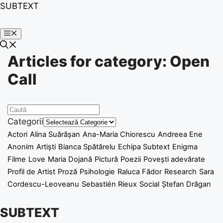
SUBTEXT
Articles for category: Open
Call
Categorii
Actori
Alina Suărășan
Ana-Maria Chiorescu
Andreea Ene
Anonim
Artiști
Bianca Spătărelu
Echipa Subtext
Enigma
Filme
Love
Maria Dojană
Pictură
Poezii
Povești adevărate
Profil de Artist
Proză
Psihologie
Raluca Fădor
Research
Sara
Cordescu-Leoveanu
Sebastién Rieux
Social
Ștefan Drăgan
SUBTEXT